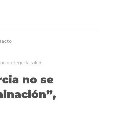
tacto
ue proteger la salud
rcia no se
inación”,