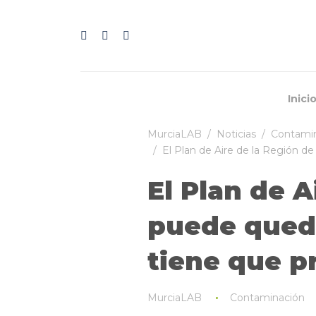
Inici
MurciaLAB
Noticias
Contami
El Plan de Aire de la Región d
El Plan de A
puede queda
tiene que p
MurciaLAB
Contaminación