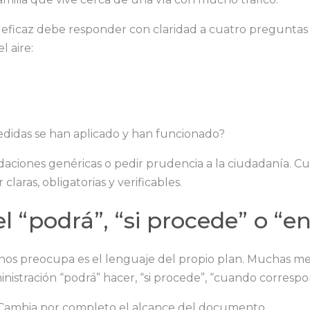
eficaz debe responder con claridad a cuatro preguntas
l aire:
didas se han aplicado y han funcionado?
aciones genéricas o pedir prudencia a la ciudadanía. 
claras, obligatorias y verificables.
l “podrá”, “si procede” o “e
nos preocupa es el lenguaje del propio plan. Muchas m
istración “podrá” hacer, “si procede”, “cuando correspon
 Cambia por completo el alcance del documento.