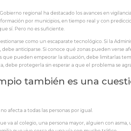
Gobierno regional ha destacado los avances en vigilancia 
formación por municipios, en tiempo real y con prediccio
que sí. Pero no es suficiente.
gestionarse como un escaparate tecnológico. Si la Admin
 debe anticiparse. Si conoce qué zonas pueden verse af
ades que pueden empeorar la situación, debe limitarlas te
, debe protegerla sin esperar a que el problema se agr
limpio también es una cuest
o afecta a todas las personas por igual.
que va al colegio, una persona mayor, alguien con asma
 familia que vive cerca de una vía con mucho tráfico.