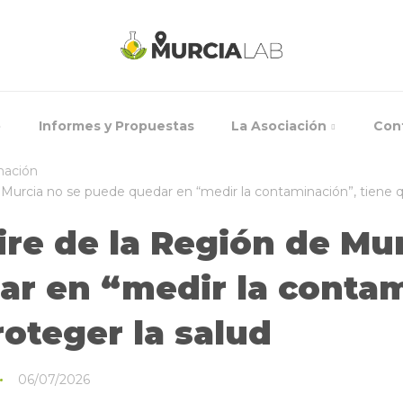
o
Informes y Propuestas
La Asociación
Con
nación
e Murcia no se puede quedar en “medir la contaminación”, tiene q
ire de la Región de Mu
r en “medir la contam
roteger la salud
06/07/2026